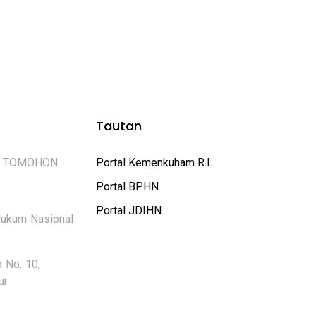
Tautan
A TOMOHON
Portal Kemenkuham R.I.
Portal BPHN
Portal JDIHN
Hukum Nasional
 No. 10,
ur